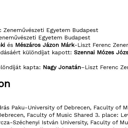
nc Zeneművészeti Egyetem Budapest
Zeneművészeti Egyetem Budapest
ki
és
Mészáros Jázon Márk
-Liszt Ferenc Zen
adásáért különdíjat kapott:
Szennai Mózes Józs
löndíját kapta:
Nagy Jonatán
–Liszt Ferenc Z
on
ás Paku-University of Debrecen, Faculty of Mu
ebrecen, Faculty of Music Shared 3. place: Le
cza-Széchenyi István University, Faculty of Mu