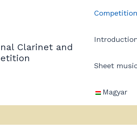
Competition
Introduction
onal Clarinet and
tition
Sheet musi
Magyar