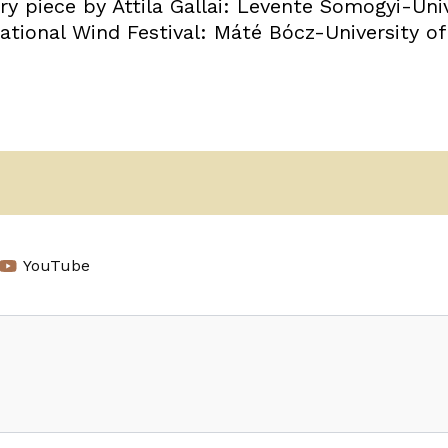
 piece by Attila Gallai: Levente Somogyi-Univ
ational Wind Festival: Máté Bócz-University of P
YouTube