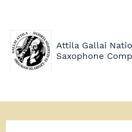
Skip
to
content
Attila Gallai Nati
Saxophone Compe