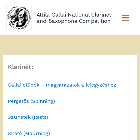
Skip
to
Attila Gallai National Clarinet
content
and Saxophone Competition
Klarinét:
Gallai etűdök – magyarázatok a lejegyzéshez
Pergetős (Spinning)
Szünetek (Rests)
Sirató (Mourning)