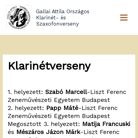
Skip
Gallai Attila Országos
to
Klarinét- és
content
Szaxofonverseny
Klarinétverseny
1. helyezett:
Szabó Marcell
-Liszt Ferenc
Zeneművészeti Egyetem Budapest
2. helyezett:
Papp Máté
-Liszt Ferenc
Zeneművészeti Egyetem Budapest
Megosztott 3. helyezett:
Matija Francuski
és
Mészáros Jázon Márk
-Liszt Ferenc