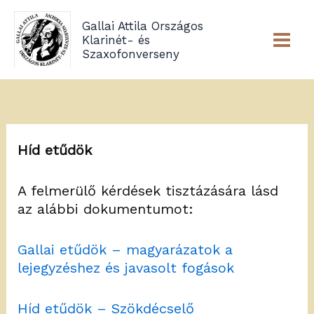
Skip
Gallai Attila Országos
to
Klarinét- és
content
Szaxofonverseny
Híd etűdök
A felmerülő kérdések tisztázására lásd
az alábbi dokumentumot:
Gallai etűdök – magyarázatok a
lejegyzéshez és javasolt fogások
Híd etűdök – Szökdécselő